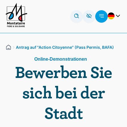
Zum
Cookie-Einstellungen
Inhalt
springen
English (UK)
Français
العربية
Antrag auf "Action Citoyenne" (Pass Permis, BAFA)
Online-Demonstrationen
Bewerben Sie
sich bei der
Stadt