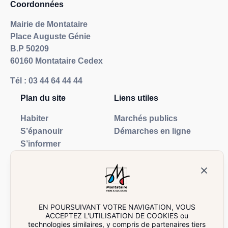
Coordonnées
Mairie de Montataire
Place Auguste Génie
B.P 50209
60160 Montataire Cedex
Tél :
03 44 64 44 44
Plan du site
Liens utiles
Habiter
Marchés publics
S’épanouir
Démarches en ligne
S’informer
Visiter
Actualités
Annuaires
Nous contacter
EN POURSUIVANT VOTRE NAVIGATION, VOUS
ACCEPTEZ L'UTILISATION DE COOKIES ou
Contactez la mairie
technologies similaires, y compris de partenaires tiers