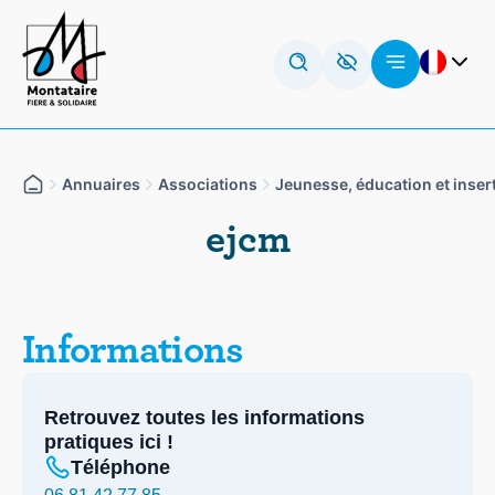
Aller
Panneau de gestion des cookies
au
contenu
Deutsch
English (UK)
العربية
Annuaires
Associations
Jeunesse, éducation et inser
ejcm
Informations
Retrouvez toutes les informations
pratiques ici !
Téléphone