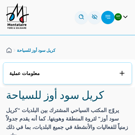
تخطي
لوحة إدارة ملفات تعريف الارتباط
إلى
المحتوى
Deutsch
English (UK)
Français
كريل سود أوز للسياحة
معلومات عملية
كريل سود أوز للسياحة
يروّج المكتب السياحي المشترك بين البلديات "كريل
سود أوز" لثروة المنطقة وهويتها. كما أنه يقدم جدولاً
زمنياً للفعاليات والأنشطة في جميع البلديات، بما في ذلك