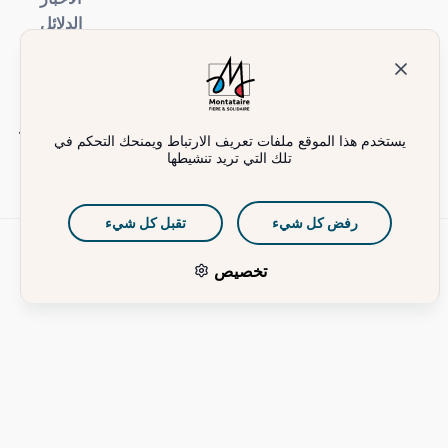
الدلائل
اتصل بنا
اتصل بدار البلدية
نوس سويفر
يستخدم هذا الموقع ملفات تعريف الارتباط ويمنحك التحكم في
تلك التي تريد تنشيطها
رفض كل شيء
تقبل كل شيء
سياسة
المعلومات
إمكانية
خريطة
الخصوصية
القانونية
الوصول
الموقع
تخصيص
© 2026 مدينة مونتاتير. جميع الحقوق محفوظة.