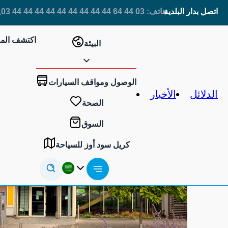
هاتف: 03 44 64 44 44 44 44 44 44 44 44 44 03
اتصل بدار البلدية
اكتشف المز
البيئة
مدينة مزدهرة
الوصول ومواقف السيارات
حديقة بريوري الحضرية
الدلائل
الأخبار
غودارت وود
الصحة
ضفاف نهر تيرين
السوق
المبادرات التعليمية
كريل سود أوز للسياحة
Deutsch
English (UK)
Français